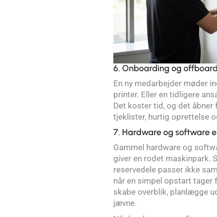
6. Onboarding og offboard
En ny medarbejder møder ind u
printer. Eller en tidligere an
Det koster tid, og det åbner f
tjeklister, hurtig oprettelse
7. Hardware og software 
Gammel hardware og softwar
giver en rodet maskinpark. S
reservedele passer ikke sam
når en simpel opstart tager f
skabe overblik, planlægge 
jævne.