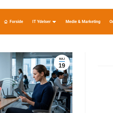
Forside
IT Ydelser
Medie & Marketing
O
Forside
IT Ydelser
Medie & Marketing
O
MAJ
19