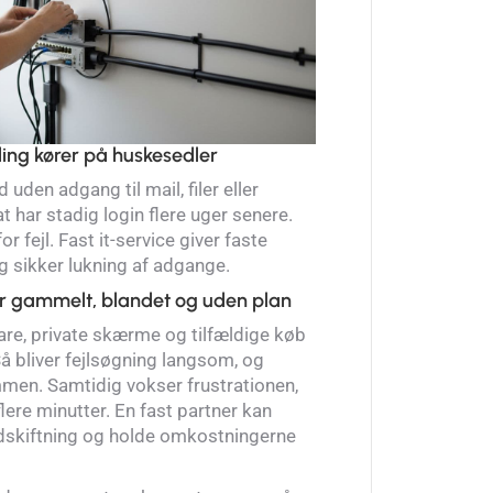
ing kører på huskesedler
den adgang til mail, filer eller
sat har stadig login flere uger senere.
or fejl. Fast it-service giver faste
 og sikker lukning af adgange.
er gammelt, blandet og uden plan
e, private skærme og tilfældige køb
å bliver fejlsøgning langsom, og
men. Samtidig vokser frustrationen,
lere minutter. En fast partner kan
udskiftning og holde omkostningerne