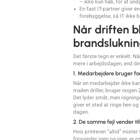
– ikke kun håb, for at un
En fast IT-partner giver 
forebyggelse, så IT ikke bl
Når driften bl
brandslukni
Det første tegn er enkelt. Når
mere i arbejdsdagen, end det
1. Medarbejdere bruger fo
Når en medarbejder ikke kan 
mailen driller, bruger nogen 
Det lyder småt, men regninge
giver et sted at ringe hen o
dagen.
2. De samme fejl vender t
Hvis printeren “altid” mister
forsvinder igen og igen, er p