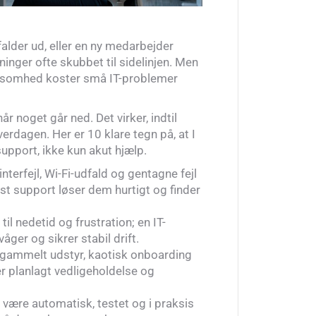
falder ud, eller en ny medarbejder
ninger ofte skubbet til sidelinjen. Men
virksomhed koster små IT-problemer
r noget går ned. Det virker, indtil
hverdagen. Her er 10 klare tegn på, at I
support, ikke kun akut hjælp.
terfejl, Wi-Fi-udfald og gentagne fejl
ast support løser dem hurtigt og finder
il nedetid og frustration; en IT-
åger og sikrer stabil drift.
d gammelt udstyr, kaotisk onboarding
r planlagt vedligeholdelse og
være automatisk, testet og i praksis