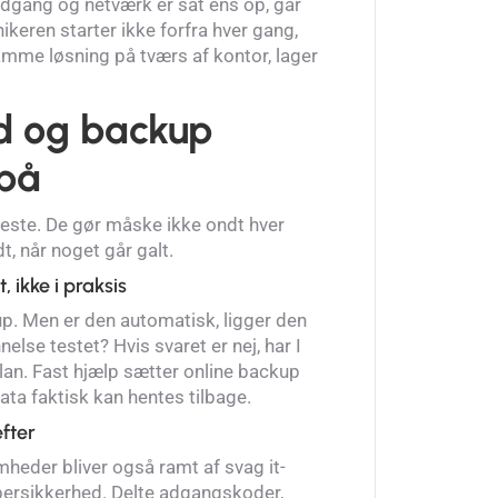
dgang og netværk er sat ens op, går
ikeren starter ikke forfra hver gang,
me løsning på tværs af kontor, lager
d og backup
 på
reste. De gør måske ikke ondt hver
, når noget går galt.
 ikke i praksis
up. Men er den automatisk, ligger den
else testet? Hvis svaret er nej, har I
plan. Fast hjælp sætter online backup
ata faktisk kan hentes tilbage.
fter
eder bliver også ramt af svag it-
ersikkerhed. Delte adgangskoder,