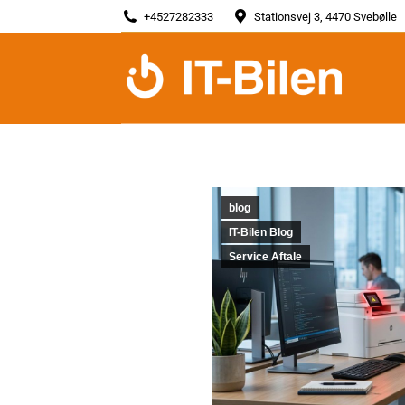
+4527282333
+4527282333
Stationsvej 3, 4470 Svebølle
Stationsvej 3, 4470 Svebølle
blog
IT-Bilen Blog
Service Aftale