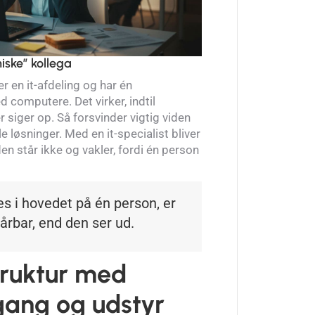
niske” kollega
en it-afdeling og har én
d computere. Det virker, indtil
er siger op. Så forsvinder vigtig viden
 løsninger. Med en it-specialist bliver
n står ikke og vakler, fordi én person
es i hovedet på én person, er
rbar, end den ser ud.
truktur med
gang og udstyr