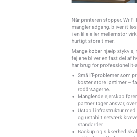
Når printeren stopper, Wi-Fi 
mangler adgang, bliver it-løs
i en lille eller mellemstor 
hurtigt store timer.
Mange køber hjælp stykvis, nå
fejlene bliver en fast del af 
har brug for professionel it-
Små IT-problemer som prin
koster store løntimer – f
rodårsagerne.
Manglende ejerskab fører t
partner tager ansvar, overv
Ustabil infrastruktur me
og ustabilt netværk kræve
standarder.
Backup og sikkerhed skal 