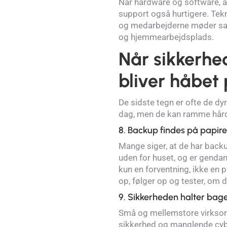
Når hardware og software, a
support også hurtigere. Tekn
og medarbejderne møder sam
og hjemmearbejdsplads.
Når sikkerhe
bliver håbet
De sidste tegn er ofte de dy
dag, men de kan ramme hårdt
8. Backup findes på papiret,
Mange siger, at de har back
uden for huset, og er gendann
kun en forventning, ikke en 
op, følger op og tester, om d
9. Sikkerheden halter bage
Små og mellemstore virksomh
sikkerhed og manglende cyb