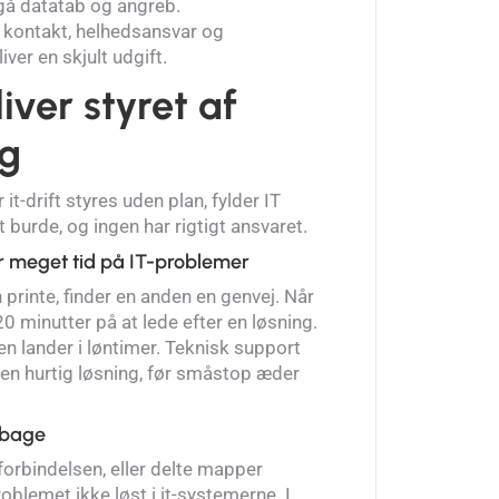
dgå datatab og angreb.
én kontakt, helhedsansvar og
iver en skjult udgift.
iver styret af
ng
 it-drift styres uden plan, fylder IT
 burde, og ingen har rigtigt ansvaret.
r meget tid på IT-problemer
printe, finder en anden en genvej. Når
20 minutter på at lede efter en løsning.
n lander i løntimer. Teknisk support
g en hurtig løsning, før småstop æder
ilbage
 forbindelsen, eller delte mapper
roblemet ikke løst i it-systemerne. I