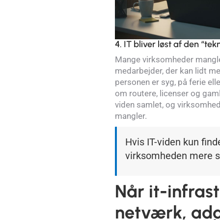
4. IT bliver løst af den “tek
Mange virksomheder mangler 
medarbejder, der kan lidt me
personen er syg, på ferie ell
om routere, licenser og gamle
viden samlet, og virksomhede
mangler.
Hvis IT-viden kun find
virksomheden mere så
Når it-infras
netværk, ad