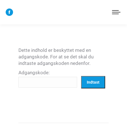
Facebook
page
opens
in
new
Dette indhold er beskyttet med en
window
adgangskode. For at se det skal du
indtaste adgangskoden nedenfor.
Adgangskode: