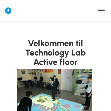
Facebook
page
opens
in
new
Velkommen til
window
Technology Lab
Active floor