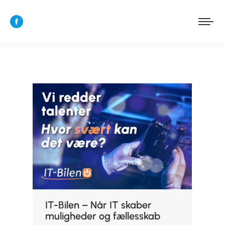
Facebook
page
opens
in
new
window
IT-Bilen – Når IT skaber
muligheder og fællesskab